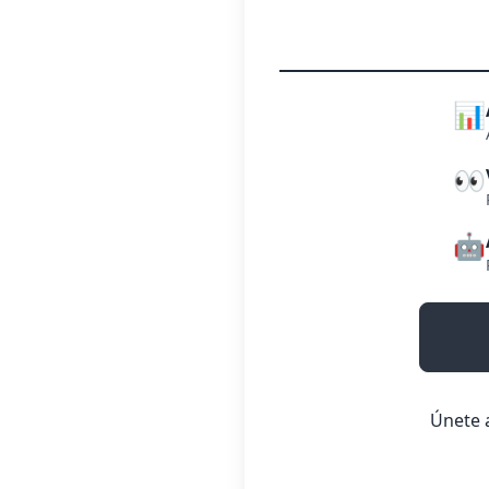
📊
👀
🤖
Únete a