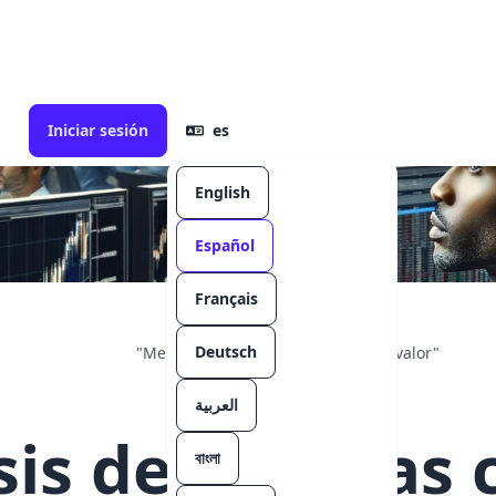
Iniciar sesión
es
English
Español
Français
Deutsch
"
Me ayuda a sacar información de valor
"
العربية
sis de gráficas 
বাংলা