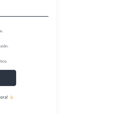
s.
sión.
tico.
ora!
👆🏻