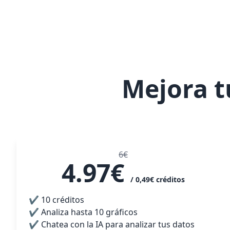
Mejora t
6€
4.97€
/ 0,49€
créditos
✔ 10
créditos
✔
Analiza hasta
10
gráficos
✔
Chatea con la IA para analizar tus datos