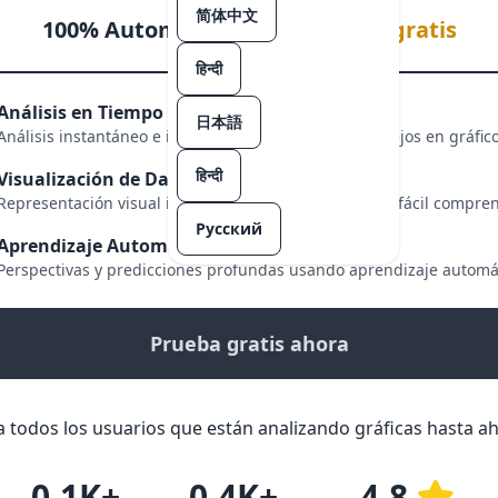
简体中文
100% Automático y
una prueba gratis
हिन्दी
Análisis en Tiempo Real
日本語
Análisis instantáneo e interpretación de datos complejos en gráfico
हिन्दी
Visualización de Datos
Representación visual intuitiva de los datos para una fácil compren
Русский
Aprendizaje Automático
Perspectivas y predicciones profundas usando aprendizaje automá
Prueba gratis ahora
 todos los usuarios que están analizando gráficas hasta ah
0.1K+
0.4K+
4.8