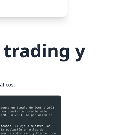
 trading y
s
áficos.