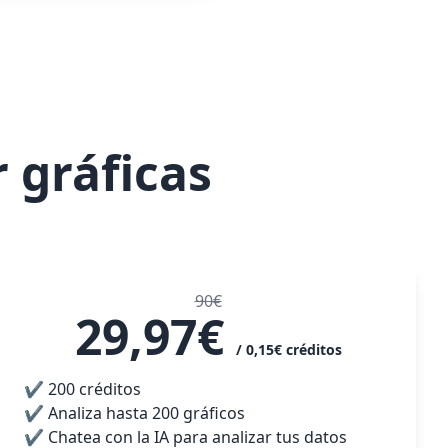
 gráficas
90€
29,97€
/ 0,15€
créditos
✔ 200
créditos
✔
Analiza hasta
200
gráficos
✔
Chatea con la IA para analizar tus datos