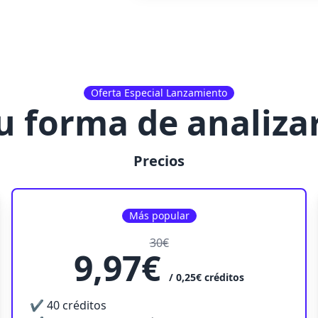
Oferta Especial Lanzamiento
u forma de analizar
Precios
Más popular
30€
9,97€
/ 0,25€
créditos
✔ 40
créditos